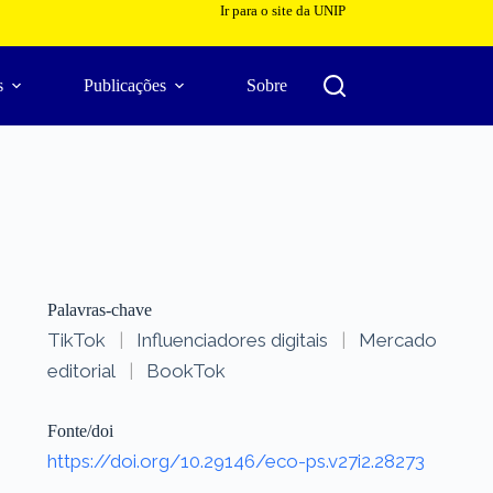
Ir para o site da UNIP
s
Publicações
Sobre
Palavras-chave
TikTok
|
Influenciadores digitais
|
Mercado
editorial
|
BookTok
Fonte/doi
https://doi.org/10.29146/eco-ps.v27i2.28273