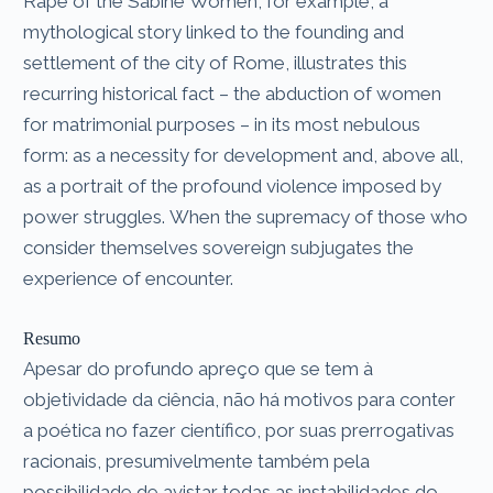
Rape of the Sabine Women, for example, a
mythological story linked to the founding and
settlement of the city of Rome, illustrates this
recurring historical fact – the abduction of women
for matrimonial purposes – in its most nebulous
form: as a necessity for development and, above all,
as a portrait of the profound violence imposed by
power struggles. When the supremacy of those who
consider themselves sovereign subjugates the
experience of encounter.
Resumo
Apesar do profundo apreço que se tem à
objetividade da ciência, não há motivos para conter
a poética no fazer científico, por suas prerrogativas
racionais, presumivelmente também pela
possibilidade de avistar todas as instabilidades do