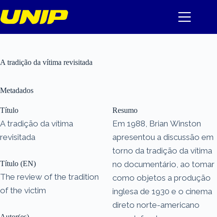
Pular
para
o
conteúdo
A tradição da vítima revisitada
Metadados
Título
Resumo
A tradição da vítima
Em 1988, Brian Winston
revisitada
apresentou a discussão em
torno da tradição da vítima
Título (EN)
no documentário, ao tomar
The review of the tradition
como objetos a produção
of the victim
inglesa de 1930 e o cinema
direto norte-americano
Autor(es)