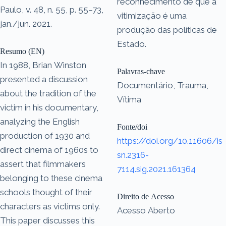
reconhecimento de que a
Paulo, v. 48, n. 55, p. 55–73,
vitimização é uma
jan./jun. 2021.
produção das políticas de
Estado.
Resumo (EN)
In 1988, Brian Winston
Palavras-chave
presented a discussion
Documentário, Trauma,
about the tradition of the
Vítima
victim in his documentary,
analyzing the English
Fonte/doi
production of 1930 and
https://doi.org/10.11606/is
direct cinema of 1960s to
sn.2316-
assert that filmmakers
7114.sig.2021.161364
belonging to these cinema
schools thought of their
Direito de Acesso
characters as victims only.
Acesso Aberto
This paper discusses this