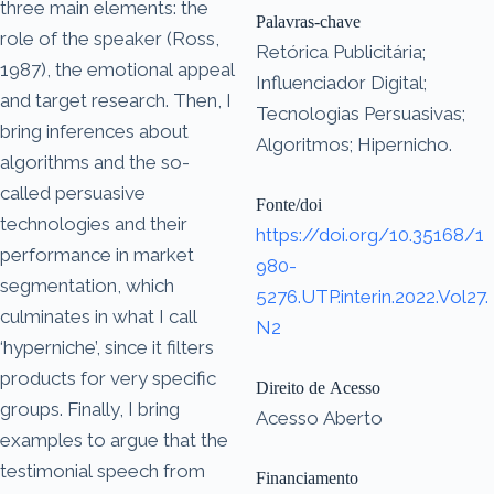
three main elements: the
Palavras-chave
role of the speaker (Ross,
Retórica Publicitária;
1987), the emotional appeal
Influenciador Digital;
and target research. Then, I
Tecnologias Persuasivas;
bring inferences about
Algoritmos; Hipernicho.
algorithms and the so-
called persuasive
Fonte/doi
technologies and their
https://doi.org/10.35168/1
performance in market
980-
segmentation, which
5276.UTP.interin.2022.Vol27.
culminates in what I call
N2
‘hyperniche’, since it filters
products for very specific
Direito de Acesso
groups. Finally, I bring
Acesso Aberto
examples to argue that the
testimonial speech from
Financiamento