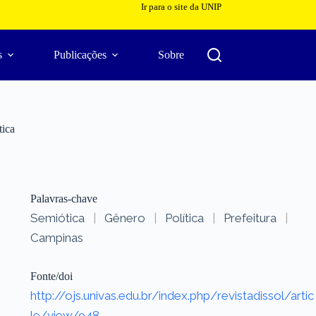
Ir para o site da UNIP
s
Publicações
Sobre
tica
Palavras-chave
Semiótica
|
Gênero
|
Política
|
Prefeitura
|
Campinas
Fonte/doi
http://ojs.univas.edu.br/index.php/revistadissol/artic
le/view/948