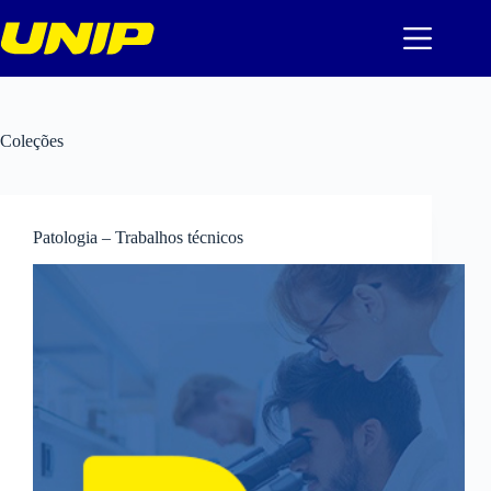
Pular
para
o
conteúdo
Coleções
Patologia – Trabalhos técnicos