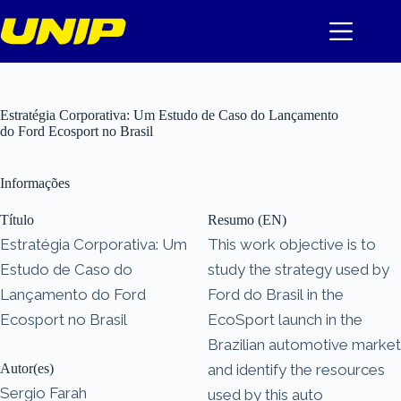
Pular
para
o
conteúdo
Estratégia Corporativa: Um Estudo de Caso do Lançamento
do Ford Ecosport no Brasil
Informações
Título
Resumo (EN)
Estratégia Corporativa: Um
This work objective is to
Estudo de Caso do
study the strategy used by
Lançamento do Ford
Ford do Brasil in the
Ecosport no Brasil
EcoSport launch in the
Brazilian automotive market
Autor(es)
and identify the resources
Sergio Farah
used by this auto