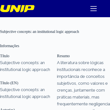
Pular
para
o
conteúdo
Subjective concepts: an institutional logic approach
Informações
Título
Resumo
Subjective concepts: an
A literatura sobre lógicas
institutional logic approach
institucionais reconhece a
importância de conceitos
Título (EN)
subjetivos, como valores e
Subjective concepts: an
crenças, juntamente com
institutional logic approach
práticas materiais, mas
frequentemente negligencia
Autor(es)