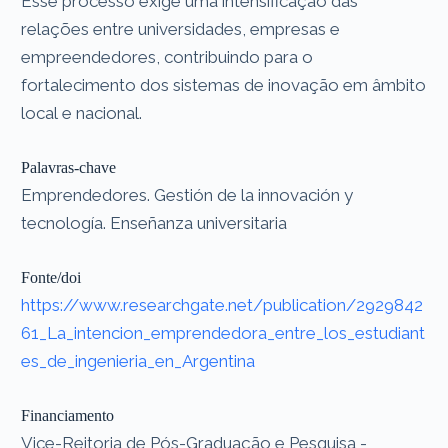
Esse processo exige uma intensificação das
relações entre universidades, empresas e
empreendedores, contribuindo para o
fortalecimento dos sistemas de inovação em âmbito
local e nacional.
Palavras-chave
Emprendedores. Gestión de la innovación y
tecnología. Enseñanza universitaria
Fonte/doi
https://www.researchgate.net/publication/2929842
61_La_intencion_emprendedora_entre_los_estudiant
es_de_ingenieria_en_Argentina
Financiamento
Vice-Reitoria de Pós-Graduação e Pesquisa -