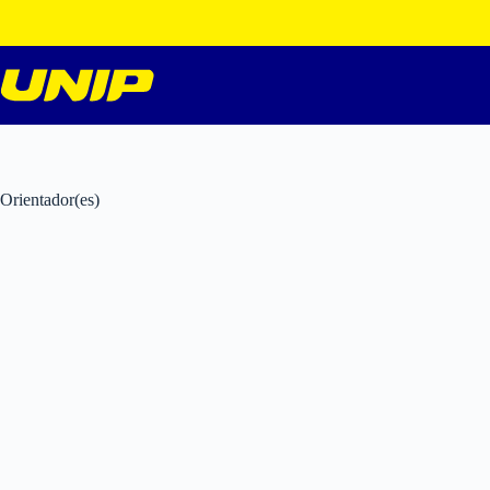
Pular
para
o
conteúdo
Orientador(es)