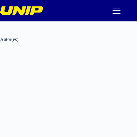
Pular
para
o
conteúdo
Autor(es)