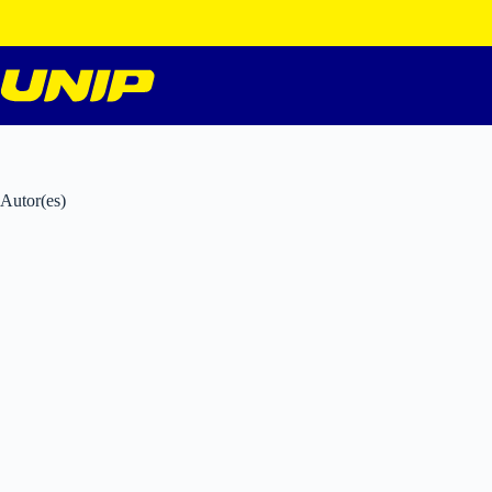
Pular
para
o
conteúdo
Autor(es)