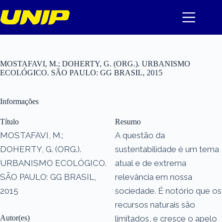
Pular
para
o
conteúdo
MOSTAFAVI, M.; DOHERTY, G. (ORG.). URBANISMO
ECOLÓGICO. SÃO PAULO: GG BRASIL, 2015
Informações
Título
Resumo
MOSTAFAVI, M.;
A questão da
DOHERTY, G. (ORG.).
sustentabilidade é um tema
URBANISMO ECOLÓGICO.
atual e de extrema
SÃO PAULO: GG BRASIL,
relevância em nossa
2015
sociedade. É notório que os
recursos naturais são
Autor(es)
limitados, e cresce o apelo