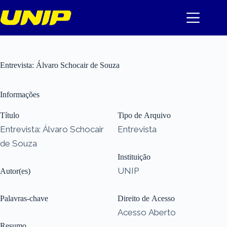
Pular
para
o
conteúdo
Entrevista: Álvaro Schocair de Souza
Informações
Título
Tipo de Arquivo
Entrevista: Álvaro Schocair
Entrevista
de Souza
Instituição
UNIP
Autor(es)
Palavras-chave
Direito de Acesso
Acesso Aberto
Resumo