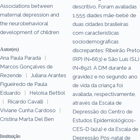
Associations between
descritivo. Foram avaliadas
maternal depression and
1.555 díades mãe-bebê de
the neurobehavioral
duas cidades brasileiras
development of children
com características
sociodemográficas
Autor(es)
discrepantes: Ribeirão Preto
Ana Paula Parada
|
(RP) (N=663) e São Luís (SL)
Marcos Gonçalves de
(N=892). A DM durante a
Rezende
|
Juliana Arantes
gravidez e no segundo ano
Figueiredo de Paula
de vida da criança foi
Eduardo
|
Heloisa Bettiol
avaliada, respectivamente,
|
Ricardo Cavalli
|
através da Escala de
Viviane Cunha Cardoso
|
Depressão do Centro de
Cristina Marta Del Ben
Estudos Epidemiológicos-
CES-D (≥24) e da Escala de
Instituição
Depressão Pós-natal de