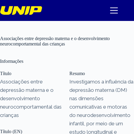
Pular
para
o
conteúdo
Associações entre depressão materna e o desenvolvimento
neurocomportamental das crianças
Informações
Título
Resumo
Associações entre
Investigamos a influência da
depressão materna e o
depressão materna (DM)
desenvolvimento
nas dimensões
neurocomportamental das
comunicativas e motoras
crianças
do neurodesenvolvimento
infantil, por meio de um
Título (EN)
estudo longitudinal e