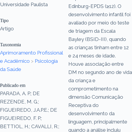
Universidade Paulista
Edinburg-EPDS (≥12). O
desenvolvimento infantil foi
Tipo
avaliado por meio do teste
Artigo
de triagem da Escala
Bayley (BSID-III), quando
Taxonomia
as crianças tinham entre 12
Aprimoramento Profissional
e 24 meses de idade.
e Acadêmico
>
Psicologia
Houve associação entre
da Saúde
DM no segundo ano de vida
da criança e
Publicado em
comprometimento na
PARADA, A. P.; DE
dimensão Comunicação
REZENDE, M. G.;
Receptiva do
FIGUEIREDO, J.A.P.E.; DE
desenvolvimento da
FIGUEIREDO, F. P.;
linguagem, principalmente
BETTIOL, H.; CAVALLI, R.;
quando a análise incluiu