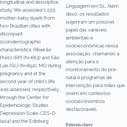
longitudinal and descriptive
Linguagem em SL. Além
study. We assessed 1,555
disso, os resultados
mother-baby dyads from
sugeriram um possível
two Brazilian cities with
papel das variáveis
discrepant
ambientais e
sociodemographic
socioeconômicas nessa
characteristics: Ribeirão
associação, chamando a
Preto (RP) (N=663) and São
atenção para o
Luís (SL) (N=892). MD during
monitoramento do pré-
pregnancy and at the
natal e programas de
second year of child´s life
intervenção para mães que
was assessed, respectively,
vivem em contextos
through the Center for
socioeconômicos
Epidemiologic Studies
desfavoráveis.
Depression Scale-CES-D
(≥24) and the Edinburg
Palavras-chave