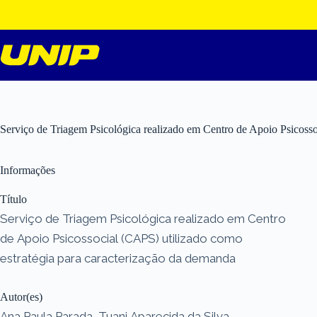
Pular
para
o
conteúdo
Serviço de Triagem Psicológica realizado em Centro de Apoio Psicosso
Informações
Título
Serviço de Triagem Psicológica realizado em Centro
de Apoio Psicossocial (CAPS) utilizado como
estratégia para caracterização da demanda
Autor(es)
Ana Paula Parada, Tuani Aparecida da Silva