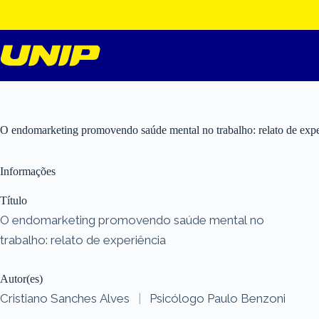
Pular
para
o
conteúdo
O endomarketing promovendo saúde mental no trabalho: relato de expe
Informações
Título
O endomarketing promovendo saúde mental no
trabalho: relato de experiência
Autor(es)
Cristiano Sanches Alves
|
Psicólogo Paulo Benzoni