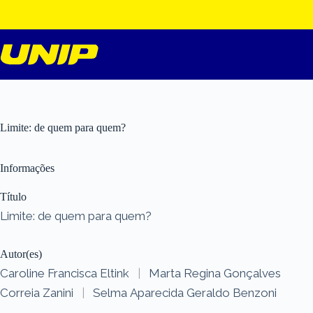
Pular
para
o
conteúdo
Limite: de quem para quem?
Informações
Título
Limite: de quem para quem?
Autor(es)
Caroline Francisca Eltink
|
Marta Regina Gonçalves
Correia Zanini
|
Selma Aparecida Geraldo Benzoni