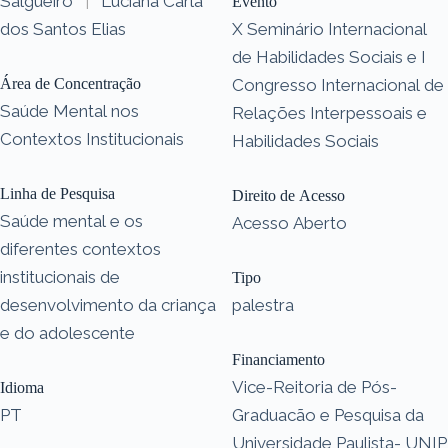
Salgueiro
|
Luciana Carla
Evento
dos Santos Elias
X Seminário Internacional
de Habilidades Sociais e I
Área de Concentração
Congresso Internacional de
Saúde Mental nos
Relações Interpessoais e
Contextos Institucionais
Habilidades Sociais
Linha de Pesquisa
Direito de Acesso
Saúde mental e os
Acesso Aberto
diferentes contextos
institucionais de
Tipo
desenvolvimento da criança
palestra
e do adolescente
Financiamento
Vice-Reitoria de Pós-
Idioma
PT
Graduacão e Pesquisa da
Universidade Paulista- UNIP