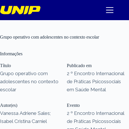
Pular
para
o
conteúdo
Grupo operativo com adolescentes no contexto escolar
Informações
Título
Publicado em
Grupo operativo com
2 º Encontro Internacional
adolescentes no contexto
de Práticas Psicossociais
escolar
em Saúde Mental
Autor(es)
Evento
Vanessa Adriene Sales;
2 º Encontro Internacional
Isabel Cristina Carniel
de Práticas Psicossociais