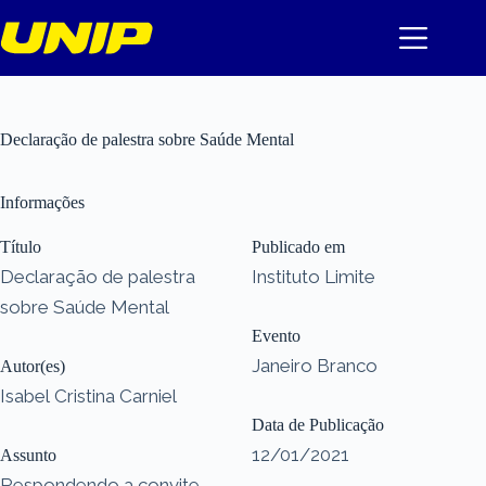
Pular
para
o
conteúdo
Declaração de palestra sobre Saúde Mental
Informações
Título
Publicado em
Declaração de palestra
Instituto Limite
sobre Saúde Mental
Evento
Janeiro Branco
Autor(es)
Isabel Cristina Carniel
Data de Publicação
12/01/2021
Assunto
Respondendo a convite