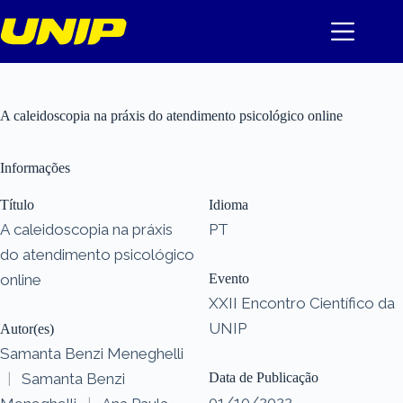
Pular
para
o
conteúdo
A caleidoscopia na práxis do atendimento psicológico online
Informações
Título
Idioma
A caleidoscopia na práxis
PT
do atendimento psicológico
online
Evento
XXII Encontro Científico da
UNIP
Autor(es)
Samanta Benzi Meneghelli
|
Samanta Benzi
Data de Publicação
01/10/2022