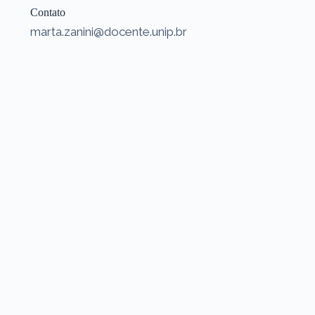
Contato
marta.zanini@docente.unip.br