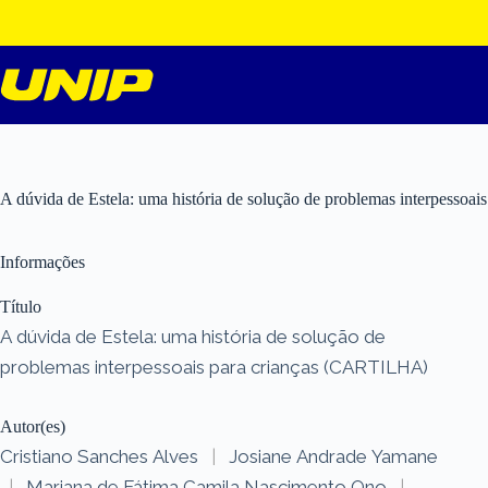
Pular
para
o
conteúdo
A dúvida de Estela: uma história de solução de problemas interpesso
Informações
Título
A dúvida de Estela: uma história de solução de
problemas interpessoais para crianças (CARTILHA)
Autor(es)
Cristiano Sanches Alves
|
Josiane Andrade Yamane
|
Mariana de Fátima Camila Nascimento Ono
|