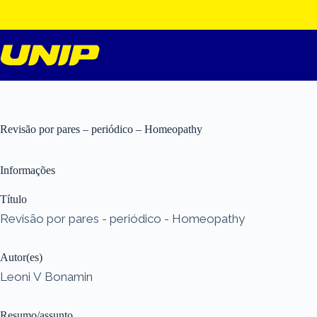
Pular
para
o
conteúdo
Revisão por pares – periódico – Homeopathy
Informações
Título
Revisão por pares - periódico - Homeopathy
Autor(es)
Leoni V Bonamin
Resumo/assunto