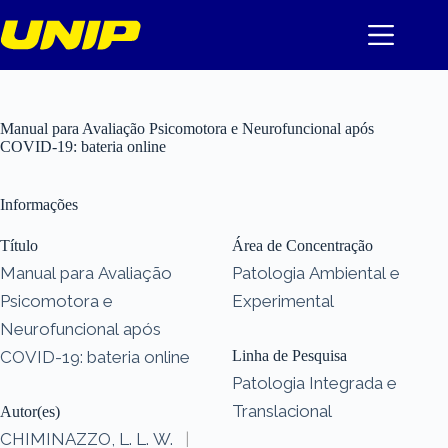
Pular
para
o
conteúdo
Manual para Avaliação Psicomotora e Neurofuncional após
COVID-19: bateria online
Informações
Título
Área de Concentração
Manual para Avaliação
Patologia Ambiental e
Psicomotora e
Experimental
Neurofuncional após
COVID-19: bateria online
Linha de Pesquisa
Patologia Integrada e
Translacional
Autor(es)
CHIMINAZZO, L. L. W.
|