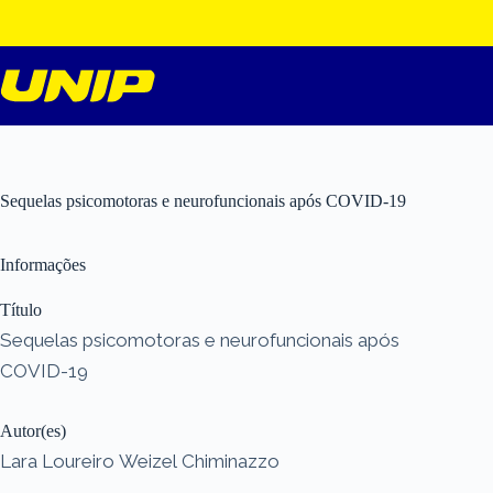
Pular
para
o
conteúdo
Sequelas psicomotoras e neurofuncionais após COVID-19
Informações
Título
Sequelas psicomotoras e neurofuncionais após
COVID-19
Autor(es)
Lara Loureiro Weizel Chiminazzo