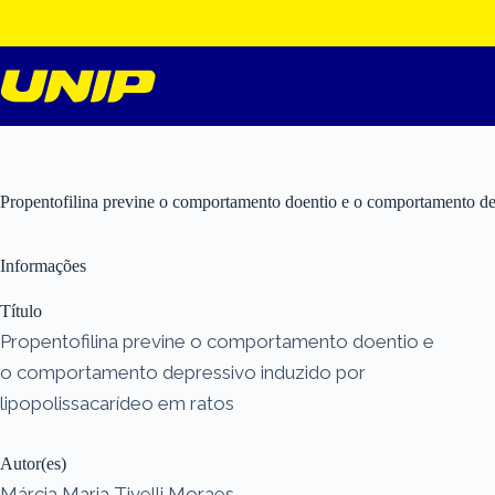
Pular
para
o
conteúdo
Propentofilina previne o comportamento doentio e o comportamento dep
Informações
Título
Propentofilina previne o comportamento doentio e
o comportamento depressivo induzido por
lipopolissacarídeo em ratos
Autor(es)
Márcia Maria Tivelli Moraes