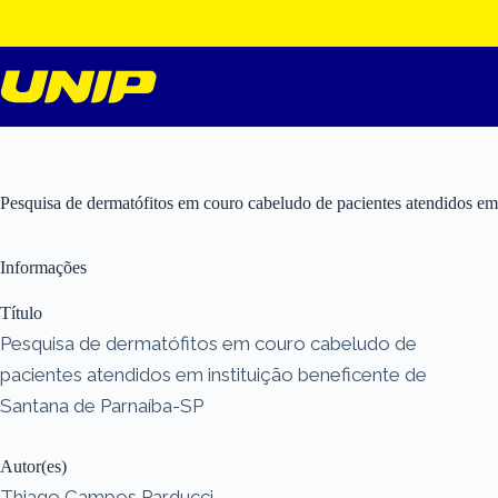
Pular
para
o
conteúdo
Pesquisa de dermatófitos em couro cabeludo de pacientes atendidos em 
Informações
Título
Pesquisa de dermatófitos em couro cabeludo de
pacientes atendidos em instituição beneficente de
Santana de Parnaíba-SP
Autor(es)
Thiago Campos Parducci