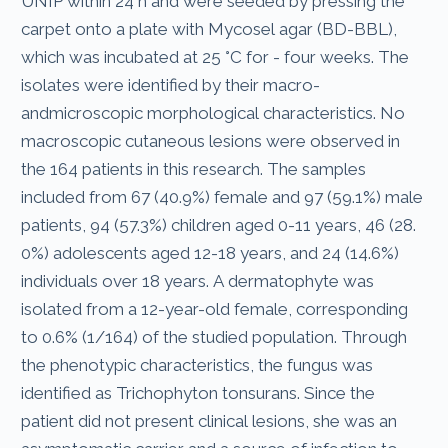
UNIP within 24 h and were seeded by pressing the
carpet onto a plate with Mycosel agar (BD-BBL),
which was incubated at 25 °C for - four weeks. The
isolates were identified by their macro-
andmicroscopic morphological characteristics. No
macroscopic cutaneous lesions were observed in
the 164 patients in this research. The samples
included from 67 (40.9%) female and 97 (59.1%) male
patients, 94 (57.3%) children aged 0-11 years, 46 (28.
0%) adolescents aged 12-18 years, and 24 (14.6%)
individuals over 18 years. A dermatophyte was
isolated from a 12-year-old female, corresponding
to 0.6% (1/164) of the studied population. Through
the phenotypic characteristics, the fungus was
identified as Trichophyton tonsurans. Since the
patient did not present clinical lesions, she was an