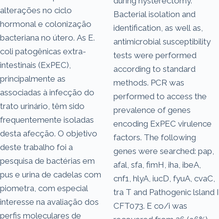
during hysterectomy.
alterações no ciclo
Bacterial isolation and
hormonal e colonização
identification, as well as,
bacteriana no útero. As E.
antimicrobial susceptibility
coli patogênicas extra-
tests were performed
intestinais (ExPEC),
according to standard
principalmente as
methods. PCR was
associadas à infecção do
performed to access the
trato urinário, têm sido
prevalence of genes
frequentemente isoladas
encoding ExPEC virulence
desta afecção. O objetivo
factors. The following
deste trabalho foi a
genes were searched: pap,
pesquisa de bactérias em
afal, sfa, fimH, iha, ibeA,
pus e urina de cadelas com
cnf1, hlyA, iucD, fyuA, cvaC,
piometra, com especial
tra T and Pathogenic lsland I
interesse na avaliação dos
CFT073. E co/i was
perfis moleculares de