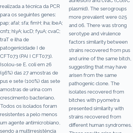
adhesion) and cvaC (ColvC
realizada a técnica da PCR
plasmid). The serogroups
para os seguintes genes:
more prevalent were 025
pap; afaI; sfa; fimH; iha; ibeA;
and 06. There was strong
cnf1; hlyA; iucD; fyuA; cvaC;
serotype and virulence
traT e ilha de
factors similarity between
patogenicidade I de
strains recovered from pus
CFT073 (PAI I CFT073).
and urine of the same bitch,
Isolou-se E. coli em 26
suggesting that may have
(96%) das 27 amostras de
arisen from the same
pus e sete (100%) das sete
pathogenic clone. The
amostras de urina com
isolates recovered from
crescimento bacteriano.
bitches with pyometra
Todos os isolados foram
presented similarity with
resistentes a pelo menos
strains recovered from
um agente antimicrobiano,
different human syndromes.
sendo a multirresistência