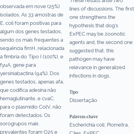
These results arise two
observada em nove (25%)
lines of discussions. The first
isolados. As 33 amostras de
one strengthens the
E. coli foram positivas para
hypothesis that dog's
algum dos genes testados,
ExPEC may be zoonotic
sendo os mais frequentes a
agents and, the second one
sequência fimH, relacionada
suggested that, this
à fímbria do Tipo I (100%), e
pathogen may have
fyuA, gene para
relevance in generalized
yersiniabactina (94%). Dos
infections in dogs.
genes testados, apenas afa,
que codifica adesina não
Tipo
hemaglutinante, e cvaC,
Dissertação
para o plasmídio ColV, não
foram detectados. Os
Palavras-chave
sorogrupos mais
Escherichia coli, Piometra,
prevalentes foram O25 e
Cães, ExPEC