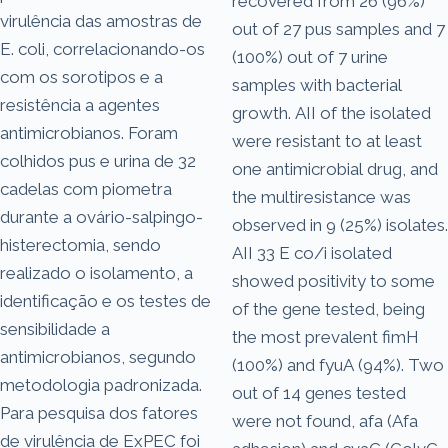
recovered from 26 (96%)
virulência das amostras de
out of 27 pus samples and 7
E. coli, correlacionando-os
(100%) out of 7 urine
com os sorotipos e a
samples with bacterial
resistência a agentes
growth. AII of the isolated
antimicrobianos. Foram
were resistant to at least
colhidos pus e urina de 32
one antimicrobial drug, and
cadelas com piometra
the multiresistance was
durante a ovário-salpingo-
observed in 9 (25%) isolates.
histerectomia, sendo
AII 33 E co/i isolated
realizado o isolamento, a
showed positivity to some
identificação e os testes de
of the gene tested, being
sensibilidade a
the most prevalent fimH
antimicrobianos, segundo
(100%) and fyuA (94%). Two
metodologia padronizada.
out of 14 genes tested
Para pesquisa dos fatores
were not found, afa (Afa
de virulência de ExPEC foi