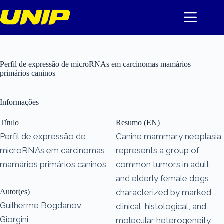
Pular
para
o
conteúdo
Perfil de expressão de microRNAs em carcinomas mamários
primários caninos
Informações
Título
Resumo (EN)
Perfil de expressão de
Canine mammary neoplasia
microRNAs em carcinomas
represents a group of
mamários primários caninos
common tumors in adult
and elderly female dogs,
Autor(es)
characterized by marked
Guilherme Bogdanov
clinical, histological, and
Giorgini
molecular heterogeneity.