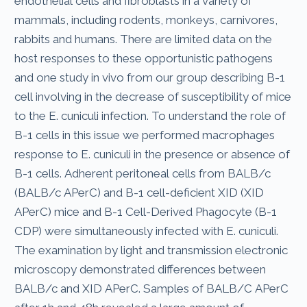
endothelial cells and fibroblasts in a variety of
mammals, including rodents, monkeys, carnivores,
rabbits and humans. There are limited data on the
host responses to these opportunistic pathogens
and one study in vivo from our group describing B-1
cell involving in the decrease of susceptibility of mice
to the E. cuniculi infection. To understand the role of
B-1 cells in this issue we performed macrophages
response to E. cuniculi in the presence or absence of
B-1 cells. Adherent peritoneal cells from BALB/c
(BALB/c APerC) and B-1 cell-deficient XID (XID
APerC) mice and B-1 Cell-Derived Phagocyte (B-1
CDP) were simultaneously infected with E. cuniculi.
The examination by light and transmission electronic
microscopy demonstrated differences between
BALB/c and XID APerC. Samples of BALB/C APerC