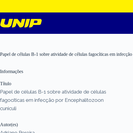
Pular
para
o
conteúdo
Papel de células B-1 sobre atividade de células fagocíticas em infecçã
Informações
Título
Papel de células B-1 sobre atividade de células
fagocíticas em infecção por Encephalitozoon
cuniculi
Autor(es)
Adriano Pereira