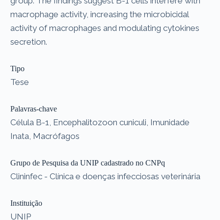
group. The findings suggest B-1 cells interfere with
macrophage activity, increasing the microbicidal
activity of macrophages and modulating cytokines
secretion.
Tipo
Tese
Palavras-chave
Célula B-1, Encephalitozoon cuniculi, Imunidade
Inata, Macrófagos
Grupo de Pesquisa da UNIP cadastrado no CNPq
Clininfec - Clínica e doenças infecciosas veterinária
Instituição
UNIP