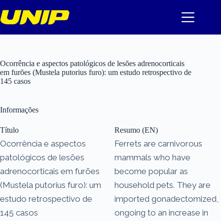
Pular
para
o
conteúdo
Ocorrência e aspectos patológicos de lesões adrenocorticais
em furões (Mustela putorius furo): um estudo retrospectivo de
145 casos
Informações
Título
Resumo (EN)
Ocorrência e aspectos
Ferrets are carnivorous
patológicos de lesões
mammals who have
adrenocorticais em furões
become popular as
(Mustela putorius furo): um
household pets. They are
estudo retrospectivo de
imported gonadectomized,
145 casos
ongoing to an increase in