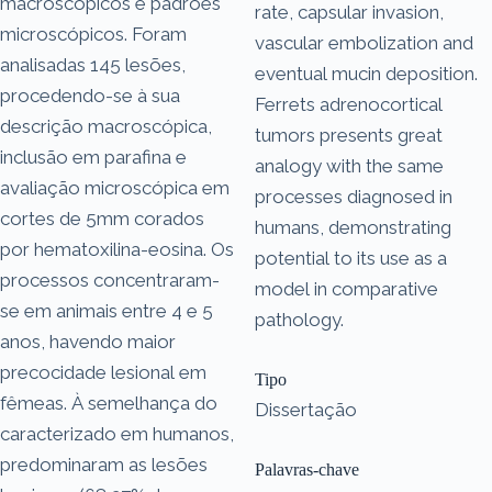
macroscópicos e padrões
rate, capsular invasion,
microscópicos. Foram
vascular embolization and
analisadas 145 lesões,
eventual mucin deposition.
procedendo-se à sua
Ferrets adrenocortical
descrição macroscópica,
tumors presents great
inclusão em parafina e
analogy with the same
avaliação microscópica em
processes diagnosed in
cortes de 5mm corados
humans, demonstrating
por hematoxilina-eosina. Os
potential to its use as a
processos concentraram-
model in comparative
se em animais entre 4 e 5
pathology.
anos, havendo maior
precocidade lesional em
Tipo
fêmeas. À semelhança do
Dissertação
caracterizado em humanos,
predominaram as lesões
Palavras-chave