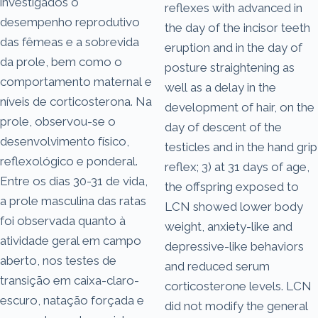
investigados o
reflexes with advanced in
desempenho reprodutivo
the day of the incisor teeth
das fêmeas e a sobrevida
eruption and in the day of
da prole, bem como o
posture straightening as
comportamento maternal e
well as a delay in the
níveis de corticosterona. Na
development of hair, on the
prole, observou-se o
day of descent of the
desenvolvimento físico,
testicles and in the hand grip
reflexológico e ponderal.
reflex; 3) at 31 days of age,
Entre os dias 30-31 de vida,
the offspring exposed to
a prole masculina das ratas
LCN showed lower body
foi observada quanto à
weight, anxiety-like and
atividade geral em campo
depressive-like behaviors
aberto, nos testes de
and reduced serum
transição em caixa-claro-
corticosterone levels. LCN
escuro, natação forçada e
did not modify the general