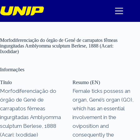
Pular
para
o
conteúdo
Morfodiferenciação do órgão de Gené de carrapatos fêmeas
ingurgitadas Amblyomma sculptum Berlese, 1888 (Acari:
Ixodidae)
Informações
Título
Resumo (EN)
Morfodiferenciação do
Female ticks possess an
órgão de Gené de
organ, Gené’s organ (GO),
carrapatos fêmeas
which has an essential
ingurgitadas Amblyomma
involvement in the
sculptum Berlese, 1888
oviposition and
(Acari: Ixodidae)
consequently the