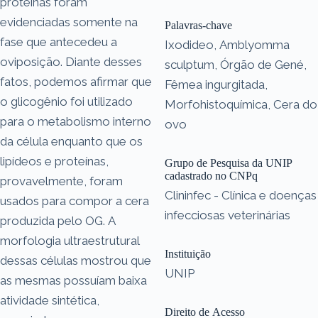
proteínas foram
evidenciadas somente na
Palavras-chave
fase que antecedeu a
Ixodideo, Amblyomma
oviposição. Diante desses
sculptum, Órgão de Gené,
fatos, podemos afirmar que
Fêmea ingurgitada,
o glicogênio foi utilizado
Morfohistoquímica, Cera do
para o metabolismo interno
ovo
da célula enquanto que os
lipídeos e proteínas,
Grupo de Pesquisa da UNIP
cadastrado no CNPq
provavelmente, foram
Clininfec - Clínica e doenças
usados para compor a cera
infecciosas veterinárias
produzida pelo OG. A
morfologia ultraestrutural
Instituição
dessas células mostrou que
UNIP
as mesmas possuíam baixa
atividade sintética,
Direito de Acesso