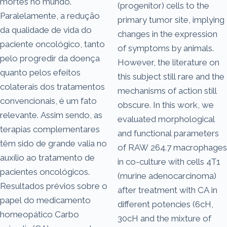
mortes no mundo.
(progenitor) cells to the
Paralelamente, a redução
primary tumor site, implying
da qualidade de vida do
changes in the expression
paciente oncológico, tanto
of symptoms by animals.
pelo progredir da doença
However, the literature on
quanto pelos efeitos
this subject still rare and the
colaterais dos tratamentos
mechanisms of action still
convencionais, é um fato
obscure. In this work, we
relevante. Assim sendo, as
evaluated morphological
terapias complementares
and functional parameters
têm sido de grande valia no
of RAW 264.7 macrophages
auxílio ao tratamento de
in co-culture with cells 4T1
pacientes oncológicos.
(murine adenocarcinoma)
Resultados prévios sobre o
after treatment with CA in
papel do medicamento
different potencies (6cH,
homeopático Carbo
30cH and the mixture of