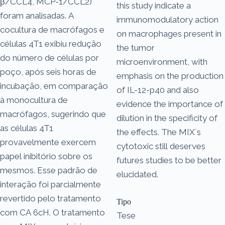
β/CCL4, MCP-1/CCL2)
this study indicate a
foram analisadas. A
immunomodulatory action
cocultura de macrófagos e
on macrophages present in
células 4T1 exibiu redução
the tumor
do número de células por
microenvironment, with
poço, após seis horas de
emphasis on the production
incubação, em comparação
of IL-12-p40 and also
à monocultura de
evidence the importance of
macrófagos, sugerindo que
dilution in the specificity of
as células 4T1
the effects. The MIX´s
provavelmente exercem
cytotoxic still deserves
papel inibitório sobre os
futures studies to be better
mesmos. Esse padrão de
elucidated.
interação foi parcialmente
revertido pelo tratamento
Tipo
com CA 6cH. O tratamento
Tese