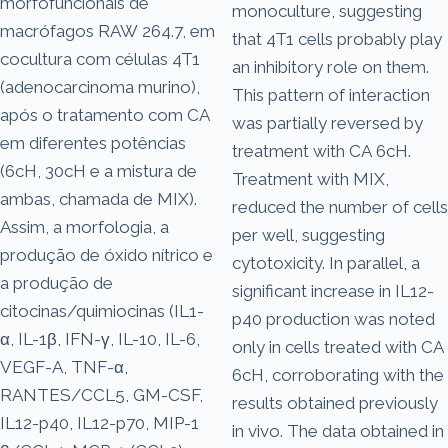
morfofuncionais de
monoculture, suggesting
macrófagos RAW 264.7, em
that 4T1 cells probably play
cocultura com células 4T1
an inhibitory role on them.
(adenocarcinoma murino),
This pattern of interaction
após o tratamento com CA
was partially reversed by
em diferentes potências
treatment with CA 6cH.
(6cH, 30cH e a mistura de
Treatment with MIX,
ambas, chamada de MIX).
reduced the number of cells
Assim, a morfologia, a
per well, suggesting
produção de óxido nítrico e
cytotoxicity. In parallel, a
a produção de
significant increase in IL12-
citocinas/quimiocinas (IL1-
p40 production was noted
α, IL-1β, IFN-γ, IL-10, IL-6,
only in cells treated with CA
VEGF-A, TNF-α,
6cH, corroborating with the
RANTES/CCL5, GM-CSF,
results obtained previously
IL12-p40, IL12-p70, MIP-1
in vivo. The data obtained in