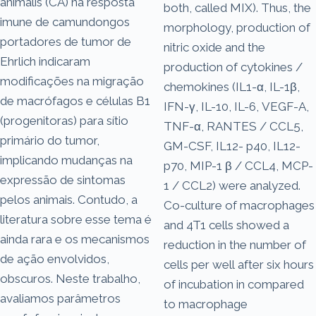
animalis (CA) na resposta
both, called MIX). Thus, the
imune de camundongos
morphology, production of
portadores de tumor de
nitric oxide and the
Ehrlich indicaram
production of cytokines /
modificações na migração
chemokines (IL1-α, IL-1β,
de macrófagos e células B1
IFN-γ, IL-10, IL-6, VEGF-A,
(progenitoras) para sítio
TNF-α, RANTES / CCL5,
primário do tumor,
GM-CSF, IL12- p40, IL12-
implicando mudanças na
p70, MIP-1 β / CCL4, MCP-
expressão de sintomas
1 / CCL2) were analyzed.
pelos animais. Contudo, a
Co-culture of macrophages
literatura sobre esse tema é
and 4T1 cells showed a
ainda rara e os mecanismos
reduction in the number of
de ação envolvidos,
cells per well after six hours
obscuros. Neste trabalho,
of incubation in compared
avaliamos parâmetros
to macrophage