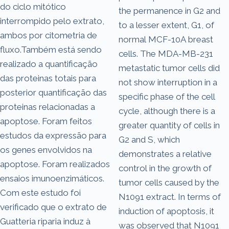
do ciclo mitótico
the permanence in G2 and
interrompido pelo extrato,
to a lesser extent, G1, of
ambos por citometria de
normal MCF-10A breast
fluxo.Também está sendo
cells. The MDA-MB-231
realizado a quantificação
metastatic tumor cells did
das proteinas totais para
not show interruption in a
posterior quantificação das
specific phase of the cell
proteinas relacionadas a
cycle, although there is a
apoptose. Foram feitos
greater quantity of cells in
estudos da expressão para
G2 and S, which
os genes envolvidos na
demonstrates a relative
apoptose. Foram realizados
control in the growth of
ensaios imunoenzimáticos.
tumor cells caused by the
Com este estudo foi
N1091 extract. In terms of
verificado que o extrato de
induction of apoptosis, it
Guatteria riparia induz à
was observed that N1091