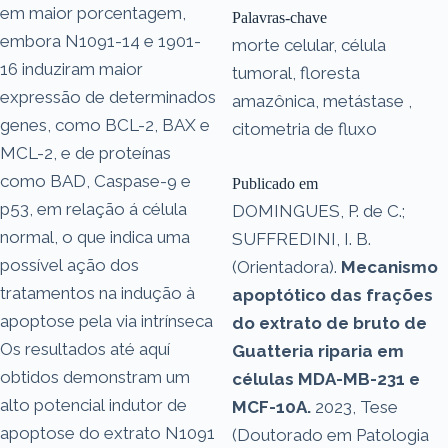
em maior porcentagem,
Palavras-chave
embora N1091-14 e 1901-
morte celular, célula
16 induziram maior
tumoral, floresta
expressão de determinados
amazônica, metástase ,
genes, como BCL-2, BAX e
citometria de fluxo
MCL-2, e de proteínas
como BAD, Caspase-9 e
Publicado em
p53, em relação á célula
DOMINGUES, P. de C.;
normal, o que indica uma
SUFFREDINI, I. B.
possível ação dos
(Orientadora).
Mecanismo
tratamentos na indução à
apoptótico das frações
apoptose pela via intrínseca
do extrato de bruto de
Os resultados até aquí
Guatteria riparia em
obtidos demonstram um
células MDA-MB-231 e
alto potencial indutor de
MCF-10A.
2023, Tese
apoptose do extrato N1091
(Doutorado em Patologia