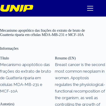
Pular
para
o
conteúdo
Mecanismo apoptótico das frações do extrato de bruto de
Guatteria riparia em células MDA-MB-231 e MCF-10A
Informações
Título
Resumo (EN)
Mecanismo apoptótico das
Breast cancer is the second
frações do extrato de bruto
most common neoplasm in
de Guatteria riparia em
women. Apoptosis
células MDA-MB-231 e
regulates the physiological-
MCF-10A
functional recomposition of
the organism, as well as
Autor(es)
controlling the growth of