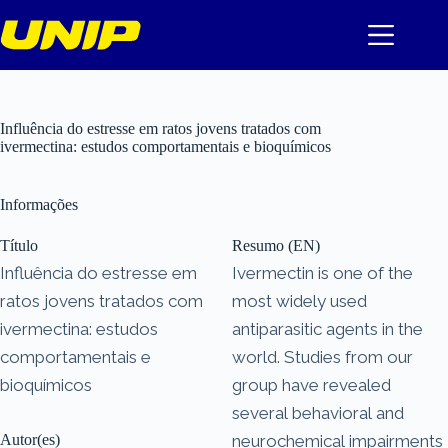
Pular
para
o
conteúdo
Influência do estresse em ratos jovens tratados com
ivermectina: estudos comportamentais e bioquímicos
Informações
Título
Resumo (EN)
Influência do estresse em
Ivermectin is one of the
ratos jovens tratados com
most widely used
ivermectina: estudos
antiparasitic agents in the
comportamentais e
world. Studies from our
bioquímicos
group have revealed
several behavioral and
Autor(es)
neurochemical impairments