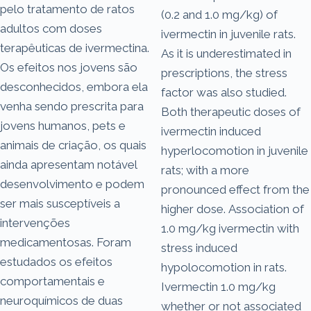
pelo tratamento de ratos
(0.2 and 1.0 mg/kg) of
adultos com doses
ivermectin in juvenile rats.
terapêuticas de ivermectina.
As it is underestimated in
Os efeitos nos jovens são
prescriptions, the stress
desconhecidos, embora ela
factor was also studied.
venha sendo prescrita para
Both therapeutic doses of
jovens humanos, pets e
ivermectin induced
animais de criação, os quais
hyperlocomotion in juvenile
ainda apresentam notável
rats; with a more
desenvolvimento e podem
pronounced effect from the
ser mais susceptíveis a
higher dose. Association of
intervenções
1.0 mg/kg ivermectin with
medicamentosas. Foram
stress induced
estudados os efeitos
hypolocomotion in rats.
comportamentais e
Ivermectin 1.0 mg/kg
neuroquímicos de duas
whether or not associated