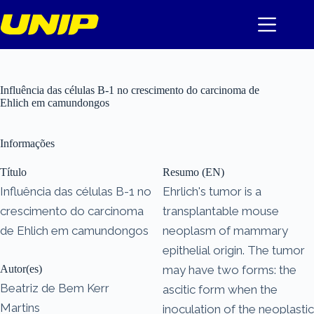
Pular
para
o
conteúdo
Influência das células B-1 no crescimento do carcinoma de
Ehlich em camundongos
Informações
Título
Resumo (EN)
Influência das células B-1 no
Ehrlich's tumor is a
crescimento do carcinoma
transplantable mouse
de Ehlich em camundongos
neoplasm of mammary
epithelial origin. The tumor
Autor(es)
may have two forms: the
Beatriz de Bem Kerr
ascitic form when the
Martins
inoculation of the neoplastic