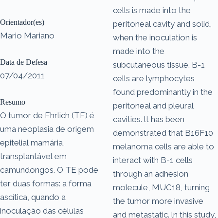
cells is made into the
Orientador(es)
peritoneal cavity and solid,
Mario Mariano
when the inoculation is
made into the
Data de Defesa
subcutaneous tissue. B-1
07/04/2011
cells are lymphocytes
found predominantly in the
Resumo
peritoneal and pleural
O tumor de Ehrlich (TE) é
cavities. lt has been
uma neoplasia de origem
demonstrated that B16F10
epitelial mamária,
melanoma cells are able to
transplantável em
interact with B-1 cells
camundongos. O TE pode
through an adhesion
ter duas formas: a forma
molecule, MUC18, turning
ascítica, quando a
the tumor more invasive
inoculação das células
and metastatic. ln this study,