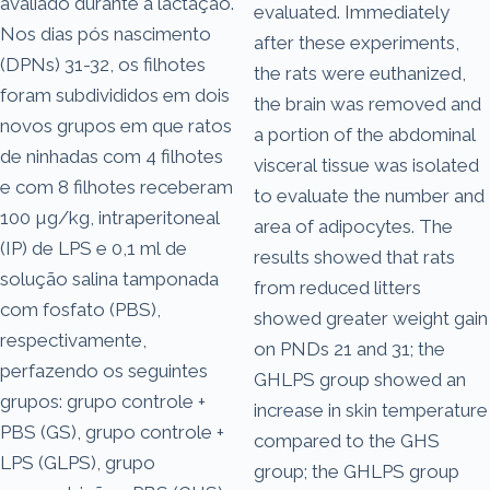
avaliado durante a lactação.
evaluated. Immediately
Nos dias pós nascimento
after these experiments,
(DPNs) 31-32, os filhotes
the rats were euthanized,
foram subdivididos em dois
the brain was removed and
novos grupos em que ratos
a portion of the abdominal
de ninhadas com 4 filhotes
visceral tissue was isolated
e com 8 filhotes receberam
to evaluate the number and
100 µg/kg, intraperitoneal
area of adipocytes. The
(IP) de LPS e 0,1 ml de
results showed that rats
solução salina tamponada
from reduced litters
com fosfato (PBS),
showed greater weight gain
respectivamente,
on PNDs 21 and 31; the
perfazendo os seguintes
GHLPS group showed an
grupos: grupo controle +
increase in skin temperature
PBS (GS), grupo controle +
compared to the GHS
LPS (GLPS), grupo
group; the GHLPS group