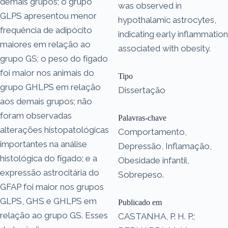
demais grupos; o grupo
was observed in
GLPS apresentou menor
hypothalamic astrocytes,
frequência de adipócito
indicating early inflammation
maiores em relação ao
associated with obesity.
grupo GS; o peso do fígado
foi maior nos animais do
Tipo
grupo GHLPS em relação
Dissertação
aos demais grupos; não
foram observadas
Palavras-chave
alterações histopatológicas
Comportamento,
importantes na análise
Depressão, Inflamação,
histológica do fígado; e a
Obesidade infantil,
expressão astrocitária do
Sobrepeso.
GFAP foi maior nos grupos
GLPS, GHS e GHLPS em
Publicado em
relação ao grupo GS. Esses
CASTANHA, P. H. P.;