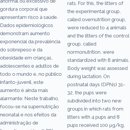
anormal ou excessivo de
rats. For this, the litters of
gordura corporal que
the experimental group,
apresentam risco à saúde.
called overnutrition group,
Dados epidemiológicos
were reduced to 4 animals
demonstram aumento
and the litters of the control
exponencial da prevalência
group, called
do sobrepeso e da
normonutrition, were
obesidade em crianças,
standardized with 8 animals.
adolescentes e adultos de
Body weight was assessed
todo o mundo e, no público
during lactation. On
infanto-juvenil, este
postnatal days (DPNs) 31-
aumento é ainda mais
32, the pups were
alarmante. Neste trabalho,
subdivided into two new
focou-se na supernutrição
groups in which rats from
neonatal e nos efeitos da
litters with 4 pups and 8
administração de
pups received 100 µg/kg,