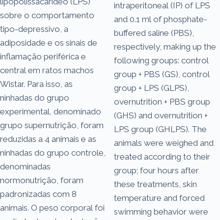
lipopolissacarídeo (LPS)
intraperitoneal (IP) of LPS
sobre o comportamento
and 0.1 ml of phosphate-
tipo-depressivo, a
buffered saline (PBS),
adiposidade e os sinais de
respectively, making up the
inflamação periférica e
following groups: control
central em ratos machos
group + PBS (GS), control
Wistar. Para isso, as
group + LPS (GLPS),
ninhadas do grupo
overnutrition + PBS group
experimental, denominado
(GHS) and overnutrition +
grupo supernutrição, foram
LPS group (GHLPS). The
reduzidas a 4 animais e as
animals were weighed and
ninhadas do grupo controle,
treated according to their
denominadas
group; four hours after
normonutrição, foram
these treatments, skin
padronizadas com 8
temperature and forced
animais. O peso corporal foi
swimming behavior were