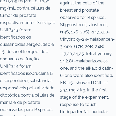
de 0,299 mg/mL e 0,158
against the cells of the
mg/mL contra células de
breast and prostate
tumor de próstata,
observed for P. sprucei.
respectivamente. Da fração
Stigmasterol, sitosterol,
UNIP343 foram
(14S, 17S, 20S) -14,17,20-
identificados os
trihydroxy-24-malabaricen-
quassinoides sergeolídeo e
3-one, (17R, 20R, 24R)
15-desacetilsergeolídeo,
-17,20,24,25-tetrahydroxy-
enquanto na fração
14 (18) -malabarizone-3-
UNIP344 foram
one, and the alkaloid catin-
identificados isobruceína B
6-one were also identified.
e sergeolídeo, substâncias
EB1151 showed DNL of
responsáveis pela atividade
39,1 mg / kg. In the first
citotóxica contra células de
stage of the experiment,
mama e de próstata
response to touch,
observadas para P. sprucei.
hindquarter fall, auricular