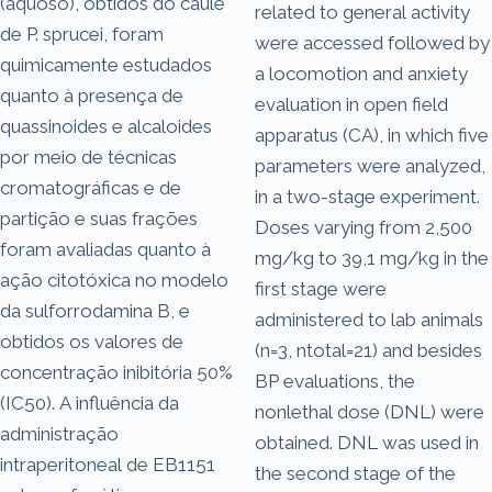
(aquoso), obtidos do caule
related to general activity
de P. sprucei, foram
were accessed followed by
quimicamente estudados
a locomotion and anxiety
quanto à presença de
evaluation in open field
quassinoides e alcaloides
apparatus (CA), in which five
por meio de técnicas
parameters were analyzed,
cromatográficas e de
in a two-stage experiment.
partição e suas frações
Doses varying from 2,500
foram avaliadas quanto à
mg/kg to 39,1 mg/kg in the
ação citotóxica no modelo
first stage were
da sulforrodamina B, e
administered to lab animals
obtidos os valores de
(n=3, ntotal=21) and besides
concentração inibitória 50%
BP evaluations, the
(IC50). A influência da
nonlethal dose (DNL) were
administração
obtained. DNL was used in
intraperitoneal de EB1151
the second stage of the