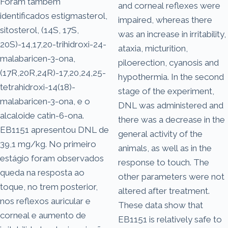
Foram também
and corneal reflexes were
identificados estigmasterol,
impaired, whereas there
sitosterol, (14S, 17S,
was an increase in irritability,
20S)-14,17,20-trihidroxi-24-
ataxia, micturition,
malabaricen-3-ona,
piloerection, cyanosis and
(17R,20R,24R)-17,20,24,25-
hypothermia. In the second
tetrahidroxi-14(18)-
stage of the experiment,
malabaricen-3-ona, e o
DNL was administered and
alcaloide catin-6-ona.
there was a decrease in the
EB1151 apresentou DNL de
general activity of the
39,1 mg/kg. No primeiro
animals, as well as in the
estágio foram observados
response to touch. The
queda na resposta ao
other parameters were not
toque, no trem posterior,
altered after treatment.
nos reflexos auricular e
These data show that
corneal e aumento de
EB1151 is relatively safe to