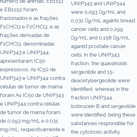
número de animais. EB1151
UNIP343 and UNIP344
e EB1152 foram
were 0,093 g/mL and
fracionados e as frações
0,031 g/mL againts breast
F1CHCl3 e F2CHCl3, e as
cancer cells and 0,299
frações derivadas de
g/mL and 0,158 g/mL
F1CHCl3, denominadas
aganist prostate cancer
UNIP343 e UNIP344,
cells. In the UNIP343
apresentaram IC50
fraction, the quassinoids
expressivos. As IC50 de
sergeolide and 15-
UNIP343 e UNIP344 contra
deacetylsergeolide were
células de tumor de mama
identified, whereas in the
foram As IC50 de UNIP343
fraction UNIP344,
e UNIP344 contra células
isobrucein B and sergeolide
de tumor de mama foram
were identified, being these
de 0,093 mg/mL e 0,031
substances responsible for
mg/mL, respectivamente e
the cytotoxic activity