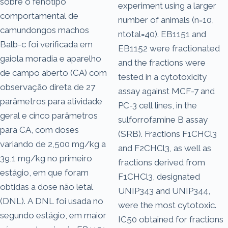
sobre o fenótipo
experiment using a larger
comportamental de
number of animals (n=10,
camundongos machos
ntotal=40). EB1151 and
Balb-c foi verificada em
EB1152 were fractionated
gaiola moradia e aparelho
and the fractions were
de campo aberto (CA) com
tested in a cytotoxicity
observação direta de 27
assay against MCF-7 and
parâmetros para atividade
PC-3 cell lines, in the
geral e cinco parâmetros
sulforrofamine B assay
para CA, com doses
(SRB). Fractions F1CHCl3
variando de 2,500 mg/kg a
and F2CHCl3, as well as
39,1 mg/kg no primeiro
fractions derived from
estágio, em que foram
F1CHCl3, designated
obtidas a dose não letal
UNIP343 and UNIP344,
(DNL). A DNL foi usada no
were the most cytotoxic.
segundo estágio, em maior
IC50 obtained for fractions