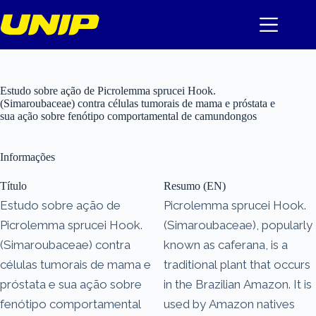
Pular
para
o
conteúdo
Estudo sobre ação de Picrolemma sprucei Hook.
(Simaroubaceae) contra células tumorais de mama e próstata e
sua ação sobre fenótipo comportamental de camundongos
Informações
Título
Resumo (EN)
Estudo sobre ação de
Picrolemma sprucei Hook.
Picrolemma sprucei Hook.
(Simaroubaceae), popularly
(Simaroubaceae) contra
known as caferana, is a
células tumorais de mama e
traditional plant that occurs
próstata e sua ação sobre
in the Brazilian Amazon. It is
fenótipo comportamental
used by Amazon natives