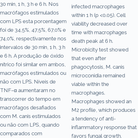
30 min, 1 h, 3 h e 6 h. Nos
infected macrophages
macrófagos estimulados
within 1 h (p <0.05). Cell
com LPS esta porcentagem
viability decreased over
foi de 34,5%, 47,5%, 67,0% e
time with macrophages
74,0%, respectivamente nos
death peak at 6 h.
intervalos de 30 min, 1 h, 3 h
Microbicity test showed
e 6 h. A produção de óxido
that even after
nítrico foi similar em ambos,
phagocytosis, M. canis
macrófagos estimulados ou
microconidia remained
não com LPS. Níveis de
viable within the
TNF–α aumentaram no
macrophages.
transcorrer do tempo em
Macrophages showed an
macrófagos desafiados
M2 profile, which produces
com M. canis estimulados
a tendency of anti-
ou não com LPS, quando
inflammatory response that
comparados com
favors fungal growth.