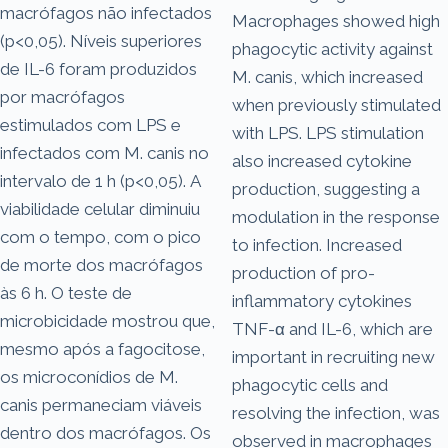
macrófagos não infectados
Macrophages showed high
(p<0,05). Níveis superiores
phagocytic activity against
de IL-6 foram produzidos
M. canis, which increased
por macrófagos
when previously stimulated
estimulados com LPS e
with LPS. LPS stimulation
infectados com M. canis no
also increased cytokine
intervalo de 1 h (p<0,05). A
production, suggesting a
viabilidade celular diminuiu
modulation in the response
com o tempo, com o pico
to infection. Increased
de morte dos macrófagos
production of pro-
às 6 h. O teste de
inflammatory cytokines
microbicidade mostrou que,
TNF-α and IL-6, which are
mesmo após a fagocitose,
important in recruiting new
os microconídios de M.
phagocytic cells and
canis permaneciam viáveis
resolving the infection, was
dentro dos macrófagos. Os
observed in macrophages