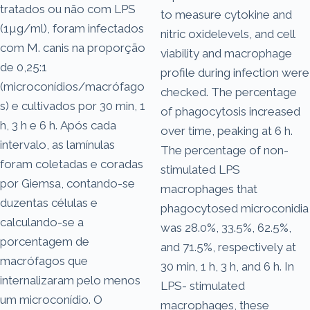
tratados ou não com LPS
to measure cytokine and
(1µg/ml), foram infectados
nitric oxidelevels, and cell
com M. canis na proporção
viability and macrophage
de 0,25:1
profile during infection were
(microconídios/macrófago
checked. The percentage
s) e cultivados por 30 min, 1
of phagocytosis increased
h, 3 h e 6 h. Após cada
over time, peaking at 6 h.
intervalo, as lamínulas
The percentage of non-
foram coletadas e coradas
stimulated LPS
por Giemsa, contando-se
macrophages that
duzentas células e
phagocytosed microconidia
calculando-se a
was 28.0%, 33.5%, 62.5%,
porcentagem de
and 71.5%, respectively at
macrófagos que
30 min, 1 h, 3 h, and 6 h. In
internalizaram pelo menos
LPS- stimulated
um microconídio. O
macrophages, these