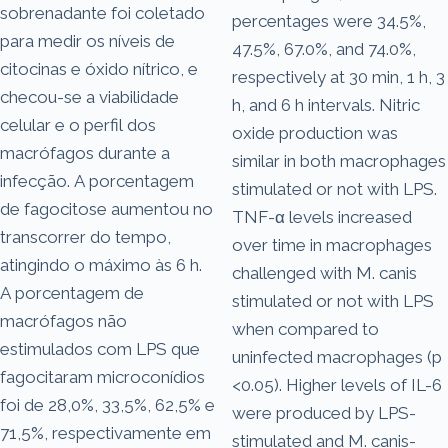
sobrenadante foi coletado
percentages were 34.5%,
para medir os níveis de
47.5%, 67.0%, and 74.0%,
citocinas e óxido nítrico, e
respectively at 30 min, 1 h, 3
checou-se a viabilidade
h, and 6 h intervals. Nitric
celular e o perfil dos
oxide production was
macrófagos durante a
similar in both macrophages
infecção. A porcentagem
stimulated or not with LPS.
de fagocitose aumentou no
TNF-α levels increased
transcorrer do tempo,
over time in macrophages
atingindo o máximo às 6 h.
challenged with M. canis
A porcentagem de
stimulated or not with LPS
macrófagos não
when compared to
estimulados com LPS que
uninfected macrophages (p
fagocitaram microconídios
<0.05). Higher levels of IL-6
foi de 28,0%, 33,5%, 62,5% e
were produced by LPS-
71,5%, respectivamente em
stimulated and M. canis-