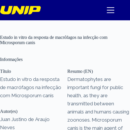
Pular
para
o
conteúdo
Estudo in vitro da resposta de macrófagos na infecção com
Microsporum canis
Informações
Título
Resumo (EN)
Estudo in vitro da resposta
Dermatophytes are
de macrófagos na infecção
important fungi for public
com Microsporum canis
health, as they are
transmitted between
Autor(es)
animals and humans causing
Juan Justino de Araujo
zoonoses. Microsporum
Neves
canis is the main agent of