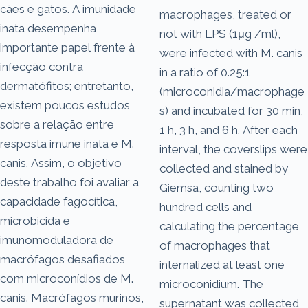
cães e gatos. A imunidade
macrophages, treated or
inata desempenha
not with LPS (1μg /ml),
importante papel frente à
were infected with M. canis
infecção contra
in a ratio of 0.25:1
dermatófitos; entretanto,
(microconidia/macrophage
existem poucos estudos
s) and incubated for 30 min,
sobre a relação entre
1 h, 3 h, and 6 h. After each
resposta imune inata e M.
interval, the coverslips were
canis. Assim, o objetivo
collected and stained by
deste trabalho foi avaliar a
Giemsa, counting two
capacidade fagocítica,
hundred cells and
microbicida e
calculating the percentage
imunomoduladora de
of macrophages that
macrófagos desafiados
internalized at least one
com microconídios de M.
microconidium. The
canis. Macrófagos murinos,
supernatant was collected