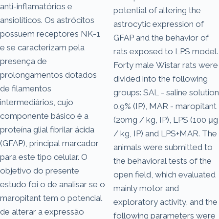
anti-inflamatórios e
potential of altering the
ansiolíticos. Os astrócitos
astrocytic expression of
possuem receptores NK-1
GFAP and the behavior of
e se caracterizam pela
rats exposed to LPS model.
presença de
Forty male Wistar rats were
prolongamentos dotados
divided into the following
de filamentos
groups: SAL - saline solution
intermediários, cujo
0.9% (IP), MAR - maropitant
componente básico é a
(20mg / kg, IP), LPS (100 μg
proteína glial fibrilar ácida
/ kg, IP) and LPS+MAR. The
(GFAP), principal marcador
animals were submitted to
para este tipo celular. O
the behavioral tests of the
objetivo do presente
open field, which evaluated
estudo foi o de analisar se o
mainly motor and
maropitant tem o potencial
exploratory activity, and the
de alterar a expressão
following parameters were