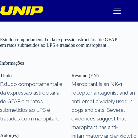
Pular
para
o
conteúdo
Estudo comportamental e da expressão astrocitária de GFAP
em ratos submetidos ao LPS e tratados com maropitant
Informações
Título
Resumo (EN)
Estudo comportamental e
Maropitant is an NK-1
da expressão astrocitária
receptor antagonist and an
de GFAP em ratos
anti-emetic widely used in
submetidos ao LPS e
dogs and cats. Several
tratados com maropitant
evidences suggest that
maropitant has anti-
Autor(es)
inflammatory and anxiolytic