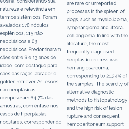
eosina, considerando sua
are rare or unreported
natureza e relevância em
processes in the spleen of
termos sistêmicos. Foram
dogs, such as myelolipoma,
avaliados 178 nódulos
lymphangioma and littoral
esplênicos, 115 não
cell angioma. In line with the
neoplásicos e 63
literature, the most
neoplásicos. Predominaram
frequently diagnosed
cães entre 8 e 13 anos de
neoplastic process was
idade, com destaque para
hemangiosarcoma,
cães das raças labrador e
corresponding to 21.34% of
golden retriever. As lesões
the samples. The scarcity of
não neoplásicas
alternative diagnostic
compuseram 64,7% das
methods to histopathology
amostras, com ênfase nos
and the high risk of lesion
casos de hiperplasias
rupture and consequent
nodulares, correspondendo
hemoperitoneum support