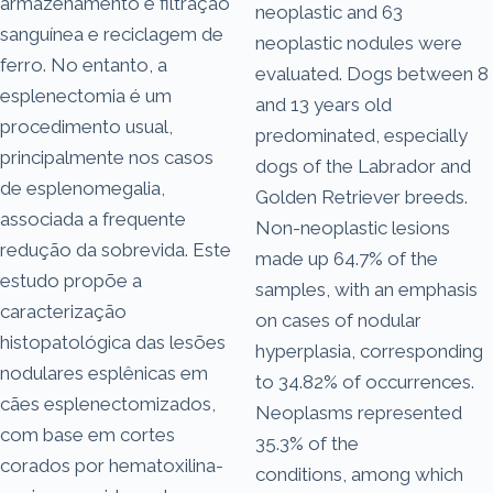
armazenamento e filtração
neoplastic and 63
sanguínea e reciclagem de
neoplastic nodules were
ferro. No entanto, a
evaluated. Dogs between 8
esplenectomia é um
and 13 years old
procedimento usual,
predominated, especially
principalmente nos casos
dogs of the Labrador and
de esplenomegalia,
Golden Retriever breeds.
associada a frequente
Non-neoplastic lesions
redução da sobrevida. Este
made up 64.7% of the
estudo propõe a
samples, with an emphasis
caracterização
on cases of nodular
histopatológica das lesões
hyperplasia, corresponding
nodulares esplênicas em
to 34.82% of occurrences.
cães esplenectomizados,
Neoplasms represented
com base em cortes
35.3% of the
corados por hematoxilina-
conditions, among which