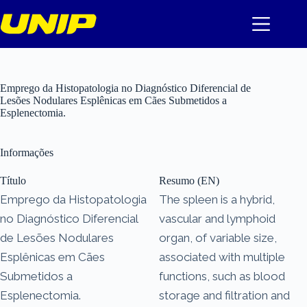
Pular
para
o
conteúdo
Emprego da Histopatologia no Diagnóstico Diferencial de
Lesões Nodulares Esplênicas em Cães Submetidos a
Esplenectomia.
Informações
Título
Resumo (EN)
Emprego da Histopatologia
The spleen is a hybrid,
no Diagnóstico Diferencial
vascular and lymphoid
de Lesões Nodulares
organ, of variable size,
Esplênicas em Cães
associated with multiple
Submetidos a
functions, such as blood
Esplenectomia.
storage and filtration and