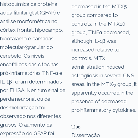
histoquímica da proteína
decreased in the MTX5
ácida fibrilar glial (GFAP) e
group compared to
análise morfométrica no
controls. In the MTX10
córtex frontal, hipocampo,
group, TNFα decreased,
hipotálamo e camadas
although IL-1β was
molecular/granular do
increased relative to
cerebelo. Os níveis
controls. MTX
encefálicos das citocinas
administration induced
pró-inflamatórias TNF-α e
astrogliosis in several CNS
IL-1β foram determinados
areas. In the MTX5 group, it
por ELISA. Nenhum sinal de
apparently occurred in the
perda neuronal ou de
presence of decreased
desmielinização foi
proinflammatory cytokines.
observado nos diferentes
grupos. O aumento da
Tipo
expressão de GFAP foi
Dissertação