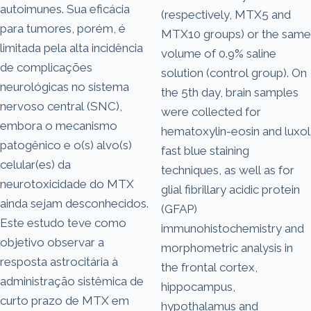
autoimunes. Sua eficácia
(respectively, MTX5 and
para tumores, porém, é
MTX10 groups) or the same
limitada pela alta incidência
volume of 0.9% saline
de complicações
solution (control group). On
neurológicas no sistema
the 5th day, brain samples
nervoso central (SNC),
were collected for
embora o mecanismo
hematoxylin-eosin and luxol
patogênico e o(s) alvo(s)
fast blue staining
celular(es) da
techniques, as well as for
neurotoxicidade do MTX
glial fibrillary acidic protein
ainda sejam desconhecidos.
(GFAP)
Este estudo teve como
immunohistochemistry and
objetivo observar a
morphometric analysis in
resposta astrocitária à
the frontal cortex,
administração sistêmica de
hippocampus,
curto prazo de MTX em
hypothalamus and