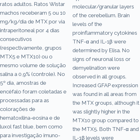
ratos adultos. Ratos Wistar
molecular/granular layers
machos receberam 5 ou 10
of the cerebellum. Brain
mg/kg/dia de MTX por via
levels of the
intraperitoneal por 4 dias
proinflammatory cytokines
consecutivos
TNF-α and IL-1β were
(respectivamente, grupos
determined by Elisa. No
MTX5 e MTX10) ou o
signs of neuronal loss or
mesmo volume de solução
demyelination were
salina a 0,9% (controle). No
observed in all groups.
5º dia, amostras de
Increased GFAP expression
encéfalo foram coletadas e
was found in all areas from
processadas para as
the MTX groups, although it
colorações de
was slightly higher in the
hematoxilina-eosina e de
MTX10 group compared to
luxol fast blue, bem como
the MTX5. Both TNF-α and
para investigação imuno-
IL-1β levels were