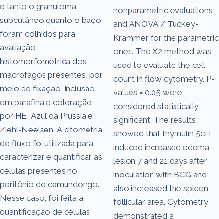
e tanto o granuloma
nonparametric evaluations
subcutâneo quanto o baço
and ANOVA / Tuckey-
foram colhidos para
Krammer for the parametric
avaliação
ones. The X2 method was
histomorfométrica dos
used to evaluate the cell
macrófagos presentes, por
count in flow cytometry. P-
meio de fixação, inclusão
values = 0.05 were
em parafina e coloração
considered statistically
por HE, Azul da Prússia e
significant. The results
Ziehl-Neelsen. A citometria
showed that thymulin 5cH
de fluxo foi utilizada para
induced increased edema
caracterizar e quantificar as
lesion 7 and 21 days after
células presentes no
inoculation with BCG and
peritônio do camundongo.
also increased the spleen
Nesse caso, foi feita a
follicular area. Cytometry
quantificação de células
demonstrated a