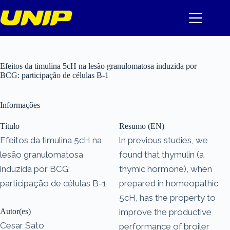
Pular
para
o
conteúdo
Efeitos da timulina 5cH na lesão granulomatosa induzida por
BCG: participação de células B-1
Informações
Título
Resumo (EN)
Efeitos da timulina 5cH na
ln previous studies, we
lesão granulomatosa
found that thymulin (a
induzida por BCG:
thymic hormone), when
participação de células B-1
prepared in homeopathic
5cH, has the property to
Autor(es)
improve the productive
Cesar Sato
performance of broiler