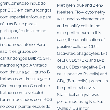
granulomatoso induzido
Methylen blue and Ziehl-
por BCG em camundongos,
Neelsen. Flow cytometry
com especial enfoque para
was used to characterize
células B-1 e para a
and quantify cells in the
participação do zinco no
mice peritoneum. ln this
processo
case, the quantification of
imunomodulatório. Para
positive cells for CD11
isso, três grupos de
(activated phagocytes, B-1
camundongos Balb/c, SPF,
cells), CD19 (B-1 and B-2
machos (grupo A tratado
cells), CD23 (negative B-1
com timulina 5cH, grupo B
cells, positive B2 cells) and
tratado com timulina 5cH +
CD5 (B-1a cells), present in
Chelex e grupo C controle
the peritoneal cavity.
tratado com o veículo)
Statistical analysis was
foram inoculados com BCG
performed using Kruskal -
no coxim plantar esquerdo,
Wallis / Dunn for