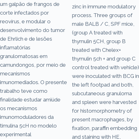
um galpão de frangos de
zinc in immune­ modulatory
corte infectados por
process. Three groups of
reovírus, e modular o
male BALB / C, SPF mice,
desenvolvimento do tumor
(group A treated with
de Ehrlich e de lesões
thymulin 5CH, group B
inflamatórias
treated with Chelex+
granulomatosas em
thymulin 5ch + and group C
camundongos, por meio de
control treated with vehicle)
mecanismos
were inoculated with BCG in
imunomediados. O presente
the left footpad and both,
trabalho teve como
subcutaneous granuloma
finalidade estudar amiúde
and spleen were harvested
os mecanismos
for histomorphometry of
imunomoduladores da
present macrophages, by
timulina 5cH no modelo
fixation, paraffin embedding
experimental
and staining with HE,