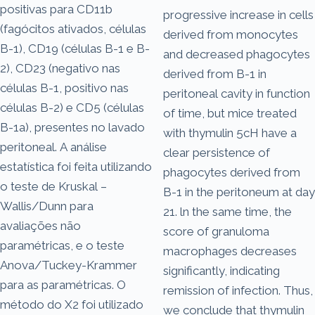
positivas para CD11b
progressive increase in cells
(fagócitos ativados, células
derived from monocytes
B-1), CD19 (células B-1 e B-
and decreased phagocytes
2), CD23 (negativo nas
derived from B-1 in
células B-1, positivo nas
peritoneal cavity in function
células B-2) e CD5 (células
of time, but mice treated
B-1a), presentes no lavado
with thymulin 5cH have a
peritoneal. A análise
clear persistence of
estatística foi feita utilizando
phagocytes derived from
o teste de Kruskal –
B-1 in the peritoneum at day
Wallis/Dunn para
21. ln the same time, the
avaliações não
score of granuloma
paramétricas, e o teste
macrophages decreases
Anova/Tuckey-Krammer
significantly, indicating
para as paramétricas. O
remission of infection. Thus,
método do X2 foi utilizado
we conclude that thymulin