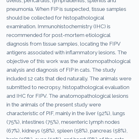
uveitis, pericarditis, lymphadenitis, splenitis and
pneumonia. When FIP is suspected, tissue samples
should be collected for histopathological
examination. Immunohistochemistry (IHC) is
recommended for post-mortem etiological
diagnosis from tissue samples, locating the FIPV
antigens associated with inflammatory lesions. The
objective of this work was the anatomopathological
analysis and diagnosis of FIP in cats. The study
included 12 cats that died naturally. The animals were
submitted to necropsy, histopathological evaluation
and IHC for FIPV. The anatomopathological lesions
in the animals of the present study were
characteristic of PIF, mainly in the liver (92%), lungs
(75%), intestines (75%), mesenteric lymph nodes
(67%), kidneys (58%), spleen (58%), pancreas (58%),