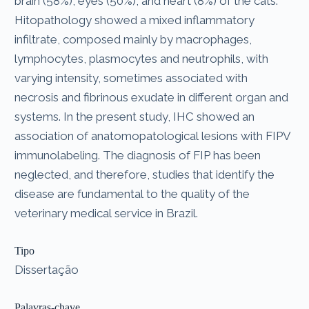
brain (58%), eyes (50%), and heart (8%) of the cats.
Hitopathology showed a mixed inflammatory
infiltrate, composed mainly by macrophages,
lymphocytes, plasmocytes and neutrophils, with
varying intensity, sometimes associated with
necrosis and fibrinous exudate in different organ and
systems. In the present study, IHC showed an
association of anatomopatological lesions with FIPV
immunolabeling. The diagnosis of FIP has been
neglected, and therefore, studies that identify the
disease are fundamental to the quality of the
veterinary medical service in Brazil.
Tipo
Dissertação
Palavras-chave