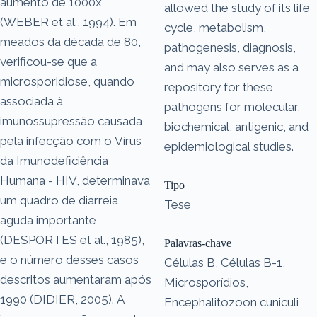
aumento de 1000x
allowed the study of its life
(WEBER et al., 1994). Em
cycle, metabolism,
meados da década de 80,
pathogenesis, diagnosis,
verificou-se que a
and may also serves as a
microsporidiose, quando
repository for these
associada à
pathogens for molecular,
imunossupressão causada
biochemical, antigenic, and
pela infecção com o Vírus
epidemiological studies.
da Imunodeficiência
Humana - HIV, determinava
Tipo
um quadro de diarreia
Tese
aguda importante
(DESPORTES et al., 1985),
Palavras-chave
e o número desses casos
Células B, Células B-1,
descritos aumentaram após
Microsporídios,
1990 (DIDIER, 2005). A
Encephalitozoon cuniculi