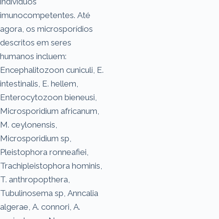
indivíduos
imunocompetentes. Até
agora, os microsporídios
descritos em seres
humanos incluem:
Encephalitozoon cuniculi, E.
intestinalis, E. hellem,
Enterocytozoon bieneusi,
Microsporidium africanum,
M. ceylonensis,
Microsporidium sp,
Pleistophora ronneafiei,
Trachipleistophora hominis,
T. anthropopthera,
Tubulinosema sp, Anncalia
algerae, A. connori, A.