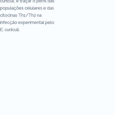
cuniculi, e traçar o perfil das
populações celulares e das
citocinas Th1/Th2 na
infecção experimental pelo
E. cuniculi.