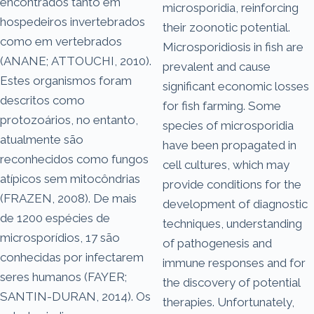
encontrados tanto em
microsporidia, reinforcing
hospedeiros invertebrados
their zoonotic potential.
como em vertebrados
Microsporidiosis in fish are
(ANANE; ATTOUCHI, 2010).
prevalent and cause
Estes organismos foram
significant economic losses
descritos como
for fish farming. Some
protozoários, no entanto,
species of microsporidia
atualmente são
have been propagated in
reconhecidos como fungos
cell cultures, which may
atípicos sem mitocôndrias
provide conditions for the
(FRAZEN, 2008). De mais
development of diagnostic
de 1200 espécies de
techniques, understanding
microsporídios, 17 são
of pathogenesis and
conhecidas por infectarem
immune responses and for
seres humanos (FAYER;
the discovery of potential
SANTIN-DURAN, 2014). Os
therapies. Unfortunately,