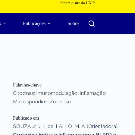
Ir para o site da UNIP
s
Publicações
Sobre
Palavras-chave
Citocinas; Imunomodulação; Inflamação;
Microsporídios; Zoonose.
Publicado em
SOUZA Jr, J. L. de; LALLO, M. A. (Orientadora).
Crotoxina induz o inflamassoma NLRP3 e