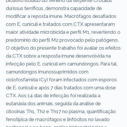
bioativo isolado do veneno da serpente Crotalus
durissus terrificus, demonstra capacidade de
modificar a reposta imune. Macrófagos desafiados
com E. cuniculi e tratados com CTX apresentaram
maior atividade microbicida e perfil M1, revertendo o
predomínio do perfil M2 provocado pelo patógeno.
O objetivo do presente trabalho foi avaliar os efeitos
da CTX sobre a resposta imune desenvolvida na
infecção pelo E. cuniculi em camundongos. Para tal,
camundongos imunossuprimidos com
ciclofosfamida (Cy) foram infectados com esporos
de E. cuniculi e após 7 dias tratados com uma dose
CTX. Aos 14 dias de infecção foi realizada a
eutanásia dos animais, seguida da análise de
citocinas Th1, Th2 e Th17 no plasma, quantificação
fenotípica de macrófagos e linfócitos no lavado