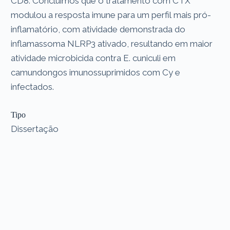
CD8. Concluímos que o tratamento com CTX
modulou a resposta imune para um perfil mais pró-
inflamatório, com atividade demonstrada do
inflamassoma NLRP3 ativado, resultando em maior
atividade microbicida contra E. cuniculi em
camundongos imunossuprimidos com Cy e
infectados.
Tipo
Dissertação