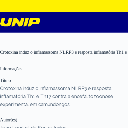
Pular
para
o
conteúdo
Crotoxina induz o inflamassoma NLRP3 e resposta inflamatória Th1 e
Informações
Título
Crotoxina induz o inflamassoma NLRP3 e resposta
inflamatória Th1 e Th17 contra a encefalitozoonose
experimental em camundongos.
Autor(es)
Joao Lourival de Souza Junior