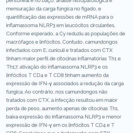
peritoneal e no baço, análise histopatológica e
mensuração da carga fúngica no fígado, e
quantificação das expressões de mRNA para o
inflamassoma NLRP3 em leucócitos circulantes.
Conforme esperado, a Cy reduziu as populações de
macrófagos e linfócitos. Contudo, camundongos
infectados com E. cuniculi e tratados com CTX
tinham maior perfil de citocinas inflamatórias Th1 e
Th17, ativação do inflamassoma NLRP3 e os
linfócitos T CD4 e T CD8 tinham aumento da
expressão de IFN-γ associados a redução da carga
fúngica. Ao contrário, nos camundongos não
tratados com CTX, a infecção resultou em maior
perda de peso, aumento apenas de citocinas Th1,
baixa expressão do inflamassoma NLRP3 e menor
expressão de IFN-γ em os linfócitos T CD4 e T