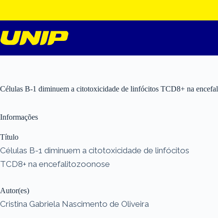
Pular
para
o
conteúdo
Células B-1 diminuem a citotoxicidade de linfócitos TCD8+ na encefa
Informações
Título
Células B-1 diminuem a citotoxicidade de linfócitos
TCD8+ na encefalitozoonose
Autor(es)
Cristina Gabriela Nascimento de Oliveira