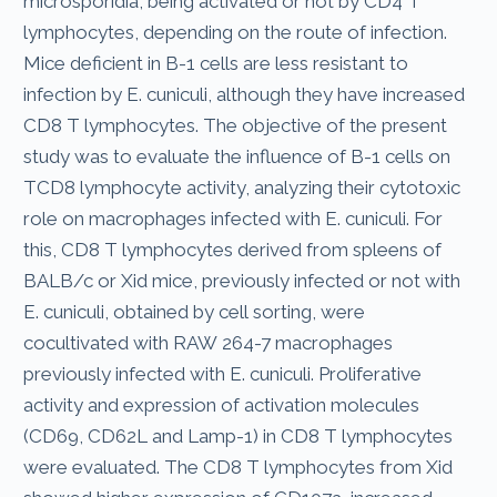
microsporidia, being activated or not by CD4 T
lymphocytes, depending on the route of infection.
Mice deficient in B-1 cells are less resistant to
infection by E. cuniculi, although they have increased
CD8 T lymphocytes. The objective of the present
study was to evaluate the influence of B-1 cells on
TCD8 lymphocyte activity, analyzing their cytotoxic
role on macrophages infected with E. cuniculi. For
this, CD8 T lymphocytes derived from spleens of
BALB/c or Xid mice, previously infected or not with
E. cuniculi, obtained by cell sorting, were
cocultivated with RAW 264-7 macrophages
previously infected with E. cuniculi. Proliferative
activity and expression of activation molecules
(CD69, CD62L and Lamp-1) in CD8 T lymphocytes
were evaluated. The CD8 T lymphocytes from Xid