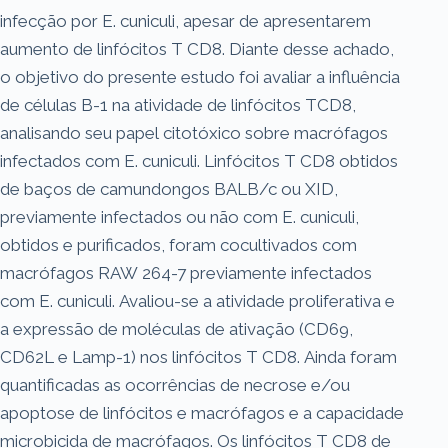
infecção por E. cuniculi, apesar de apresentarem
aumento de linfócitos T CD8. Diante desse achado,
o objetivo do presente estudo foi avaliar a influência
de células B-1 na atividade de linfócitos TCD8,
analisando seu papel citotóxico sobre macrófagos
infectados com E. cuniculi. Linfócitos T CD8 obtidos
de baços de camundongos BALB/c ou XID,
previamente infectados ou não com E. cuniculi,
obtidos e purificados, foram cocultivados com
macrófagos RAW 264-7 previamente infectados
com E. cuniculi. Avaliou-se a atividade proliferativa e
a expressão de moléculas de ativação (CD69,
CD62L e Lamp-1) nos linfócitos T CD8. Ainda foram
quantificadas as ocorrências de necrose e/ou
apoptose de linfócitos e macrófagos e a capacidade
microbicida de macrófagos. Os linfócitos T CD8 de