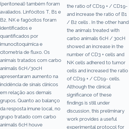
(peritoneal) também foram
the ratio of CD19 + / CD19-
avaliados. Linfócitos T, B1 e
and increase the ratio of B1
B2, NK e fagócitos foram
/ B2 cells . In the other hand
identificados e
the animals treated with
quantificados por
carbo animalis 6cH / 30cH
imunocitoquímica e
showed an increase in the
citometria de fluxo. Os
number of CD3 + cells and
animais tratados com carbo
NK cells adhered to tumor
animalis 6cH/30cH
cells and increased the ratio
apresentaram aumento na
of CD19 + / CD19- cells.
incidência de sinais clínicos
Although the clinical
em relação aos demais
significance of these
grupos. Quanto ao balanço
findings is still under
da resposta imune local, no
discussion, this preliminary
grupo tratado com carbo
work provides a useful
animalis 6cH houve
experimental protocol for