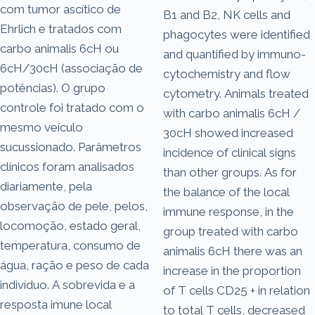
com tumor ascítico de
B1 and B2, NK cells and
Ehrlich e tratados com
phagocytes were identified
carbo animalis 6cH ou
and quantified by immuno-
6cH/30cH (associação de
cytochemistry and flow
potências). O grupo
cytometry. Animals treated
controle foi tratado com o
with carbo animalis 6cH /
mesmo veículo
30cH showed increased
sucussionado. Parâmetros
incidence of clinical signs
clínicos foram analisados
than other groups. As for
diariamente, pela
the balance of the local
observação de pele, pelos,
immune response, in the
locomoção, estado geral,
group treated with carbo
temperatura, consumo de
animalis 6cH there was an
água, ração e peso de cada
increase in the proportion
indivíduo. A sobrevida e a
of T cells CD25 + in relation
resposta imune local
to total T cells, decreased